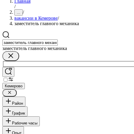
Главная
/
/
...
вакансии в Кемерове
/
заместитель главного механика
заместитель главного механика
Кемерово
Район
График
Рабочие часы
Опыт