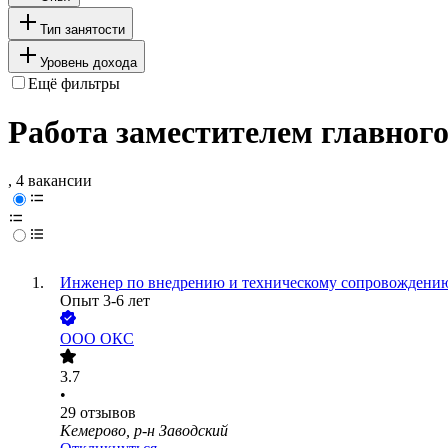
Тип занятости
Уровень дохода
Ещё фильтры
Работа заместителем главног
, 4 вакансии
Инженер по внедрению и техническому сопровождени
Опыт 3-6 лет
ООО
ОКС
3.7
•
29
отзывов
Кемерово, р-н Заводский