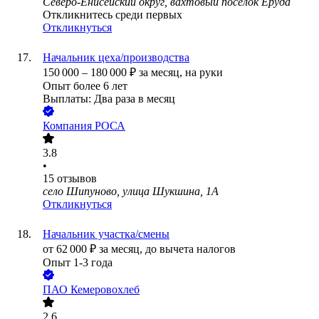
Северо-Енисейский округ, вахтовый посёлок Еруда
Откликнитесь среди первых
Откликнуться
Начальник цеха/производства
150 000
–
180 000
₽
за месяц,
на руки
Опыт более 6 лет
Выплаты: Два раза в месяц
Компания РОСА
3.8
•
15
отзывов
село Шипуново, улица Шукшина, 1А
Откликнуться
Начальник участка/смены
от
62 000
₽
за месяц,
до вычета налогов
Опыт 1-3 года
ПАО
Кемеровохлеб
2.6