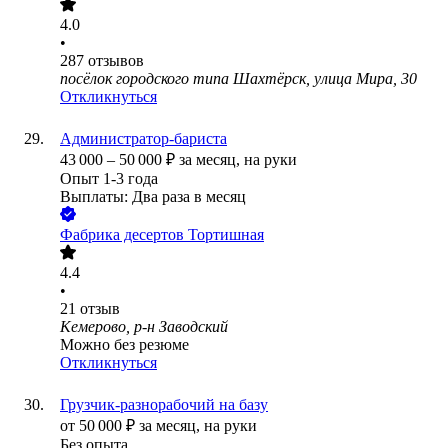
4.0
•
287
отзывов
посёлок городского типа Шахтёрск, улица Мира, 30
Откликнуться
Администратор-бариста
43 000
–
50 000
₽
за месяц,
на руки
Опыт 1-3 года
Выплаты: Два раза в месяц
Фабрика десертов Тортишная
4.4
•
21
отзыв
Кемерово, р-н Заводский
Можно без резюме
Откликнуться
Грузчик-разнорабочий на базу
от
50 000
₽
за месяц,
на руки
Без опыта