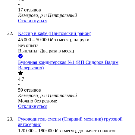
•
17
отзывов
Кемерово, р-н Центральный
Откликнуться
Кассир в кафе (Притомский район)
45 000
–
50 000
₽
за месяц,
на руки
Без опыта
Выплаты: Два раза в месяц
Булочная-кондитерская №1 (ИП Сидоров Вадим
Валерьевич)
4.7
•
59
отзывов
Кемерово, р-н Центральный
Можно без резюме
Откликнуться
Руководитель смены (Старший механик) грузовой
автосервис
120 000
–
180 000
₽
за месяц,
до вычета налогов