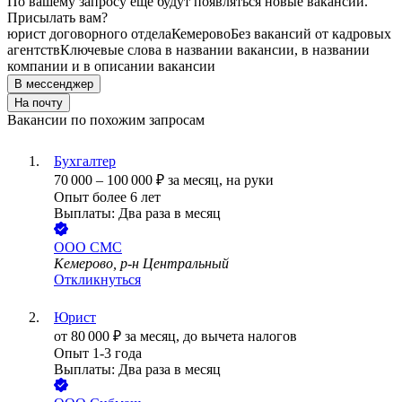
По вашему запросу ещё будут появляться новые вакансии.
Присылать вам?
юрист договорного отдела
Кемерово
Без вакансий от кадровых
агентств
Ключевые слова в названии вакансии, в названии
компании и в описании вакансии
В мессенджер
На почту
Вакансии по похожим запросам
Бухгалтер
70 000
–
100 000
₽
за месяц,
на руки
Опыт более 6 лет
Выплаты: Два раза в месяц
ООО
СМС
Кемерово, р-н Центральный
Откликнуться
Юрист
от
80 000
₽
за месяц,
до вычета налогов
Опыт 1-3 года
Выплаты: Два раза в месяц