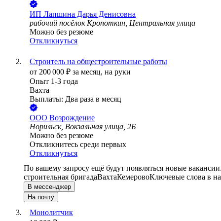
ИП
Лапшина Дарья Денисовна
рабочий посёлок Кропоткин, Центральная улица
Можно без резюме
Откликнуться
Строитель на общестроительные работы
от
200 000
₽
за месяц,
на руки
Опыт 1-3 года
Вахта
Выплаты: Два раза в месяц
ООО
Возрождение
Норильск, Вокзальная улица, 2Б
Можно без резюме
Откликнитесь среди первых
Откликнуться
По вашему запросу ещё будут появляться новые вакансии
строительная бригада
Вахта
Кемерово
Ключевые слова в на
В мессенджер
На почту
Монолитчик