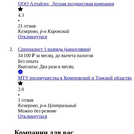
ООО
Алтайлес, Лесная холдинговая компания
4.3
•
21
отзыв
Кемерово, р-н Кировский
Откликнуться
Специалист 1 разряда (канцелярия)
34 100
₽
за месяц,
до вычета налогов
Без опыта
Выплаты: Два раза в месяц
МТУ росимущества в Кемеровской и Томской областях
2.0
•
1
отзыв
Кемерово, р-н Центральный
Можно без резюме
Откликнуться
Компании для вас