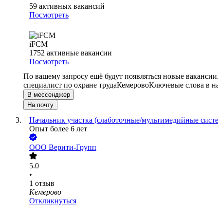
59
активных вакансий
Посмотреть
iFCM
1752
активные вакансии
Посмотреть
По вашему запросу ещё будут появляться новые вакансии
специалист по охране труда
Кемерово
Ключевые слова в н
В мессенджер
На почту
Начальник участка (слаботочные/мультимедийные сист
Опыт более 6 лет
ООО
Верити-Групп
5.0
•
1
отзыв
Кемерово
Откликнуться