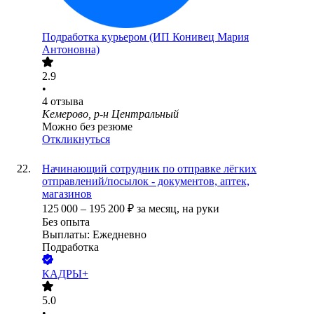
Подработка курьером (ИП Конивец Мария
Антоновна)
2.9
•
4
отзыва
Кемерово, р-н Центральный
Можно без резюме
Откликнуться
Начинающий сотрудник по отправке лёгких
отправлений/посылок - документов, аптек,
магазинов
125 000
–
195 200
₽
за месяц,
на руки
Без опыта
Выплаты: Ежедневно
Подработка
КАДРЫ+
5.0
•