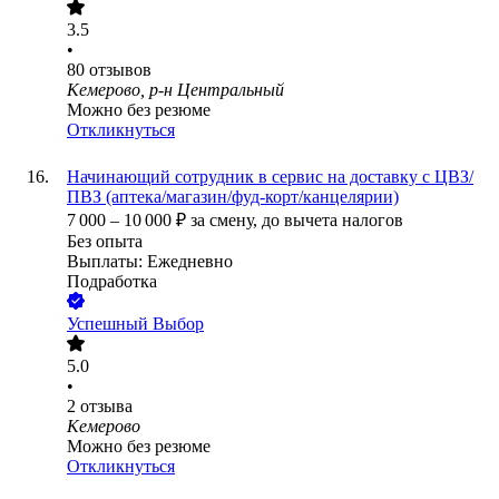
3.5
•
80
отзывов
Кемерово, р-н Центральный
Можно без резюме
Откликнуться
Начинающий сотрудник в сервис на доставку с ЦВЗ/
ПВЗ (аптека/магазин/фуд-корт/канцелярии)
7 000
–
10 000
₽
за смену,
до вычета налогов
Без опыта
Выплаты: Ежедневно
Подработка
Успешный Выбор
5.0
•
2
отзыва
Кемерово
Можно без резюме
Откликнуться