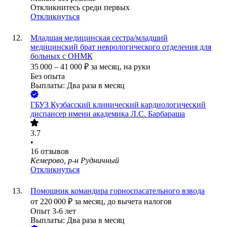
Откликнитесь среди первых
Откликнуться
Младшая медицинская сестра/младший
медицинский брат неврологического отделения для
больных с ОНМК
35 000
–
41 000
₽
за месяц,
на руки
Без опыта
Выплаты: Два раза в месяц
ГБУЗ Кузбасский клинический кардиологический
диспансер имени академика Л.С. Барбараша
3.7
•
16
отзывов
Кемерово, р-н Рудничный
Откликнуться
Помощник командира горноспасательного взвода
от
220 000
₽
за месяц,
до вычета налогов
Опыт 3-6 лет
Выплаты: Два раза в месяц