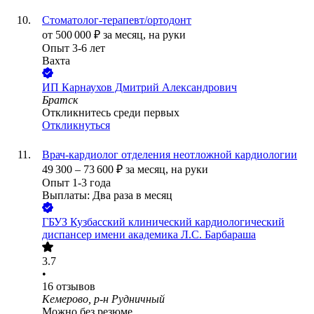
Стоматолог-терапевт/ортодонт
от
500 000
₽
за месяц,
на руки
Опыт 3-6 лет
Вахта
ИП
Карнаухов Дмитрий Александрович
Братск
Откликнитесь среди первых
Откликнуться
Врач-кардиолог отделения неотложной кардиологии
49 300
–
73 600
₽
за месяц,
на руки
Опыт 1-3 года
Выплаты: Два раза в месяц
ГБУЗ Кузбасский клинический кардиологический
диспансер имени академика Л.С. Барбараша
3.7
•
16
отзывов
Кемерово, р-н Рудничный
Можно без резюме