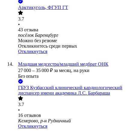
Арктикуголь, ФГУП ГТ
3.7
•
43
отзыва
посёлок Баренцбург
Можно без резюме
Откликнитесь среди первых
Откликнуться
Младшая медсестра/младший медбрат ОНК
27 000
–
35 000
₽
за месяц,
на руки
Без опыта
ГБУЗ Кузбасский клинический кардиологический
диспансер имени академика Л.С. Барбараша
3.7
•
16
отзывов
Кемерово, р-н Рудничный
Откликнуться