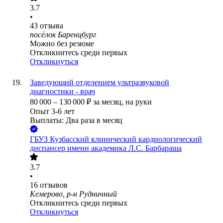
3.7
•
43
отзыва
посёлок Баренцбург
Можно без резюме
Откликнитесь среди первых
Откликнуться
Заведующий отделением ультразвуковой
диагностики - врач
80 000
–
130 000
₽
за месяц,
на руки
Опыт 3-6 лет
Выплаты: Два раза в месяц
ГБУЗ Кузбасский клинический кардиологический
диспансер имени академика Л.С. Барбараша
3.7
•
16
отзывов
Кемерово, р-н Рудничный
Откликнитесь среди первых
Откликнуться