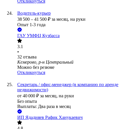
Откликнуться
Водитель-курьер
38 500
–
41 500
₽
за месяц,
на руки
Опыт 1-3 года
ГАУ УМФЦ Кузбасса
3.1
•
32
отзыва
Кемерово, р-н Центральный
Можно без резюме
Откликнуться
Секретарь / офис-менеджер (в компанию по аренде
недвижимости)
от
40 000
₽
за месяц,
на руки
Без опыта
Выплаты: Два раза в месяц
ИП
Ядадияев Рафик Ханукаевич
4.8