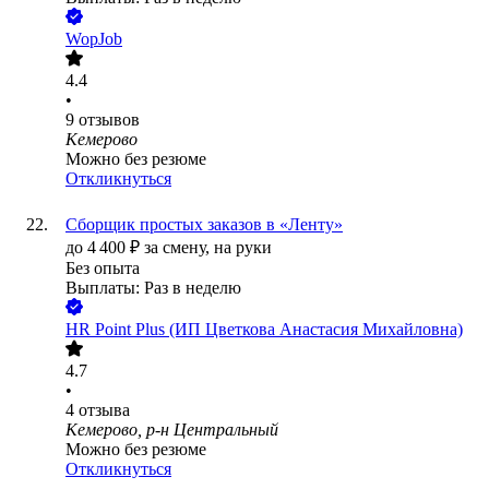
WopJob
4.4
•
9
отзывов
Кемерово
Можно без резюме
Откликнуться
Сборщик простых заказов в «Ленту»
до
4 400
₽
за смену,
на руки
Без опыта
Выплаты: Раз в неделю
HR Point Plus (ИП Цветкова Анастасия Михайловна)
4.7
•
4
отзыва
Кемерово, р-н Центральный
Можно без резюме
Откликнуться