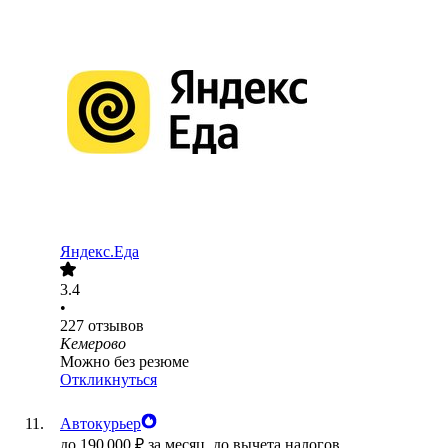
Яндекс.Еда
3.4
•
227
отзывов
Кемерово
Можно без резюме
Откликнуться
Автокурьер
до
190 000
₽
за месяц,
до вычета налогов