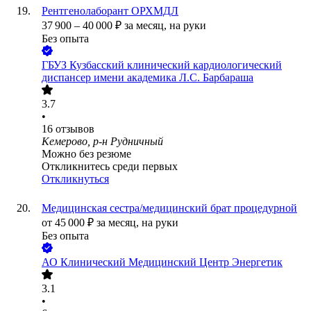
Рентгенолаборант ОРХМДЛ
37 900
–
40 000
₽
за месяц,
на руки
Без опыта
ГБУЗ Кузбасский клинический кардиологический
диспансер имени академика Л.С. Барбараша
3.7
•
16
отзывов
Кемерово, р-н Рудничный
Можно без резюме
Откликнитесь среди первых
Откликнуться
Медицинская сестра/медицинский брат процедурной
от
45 000
₽
за месяц,
на руки
Без опыта
АО
Клинический Медицинский Центр Энергетик
3.1
•