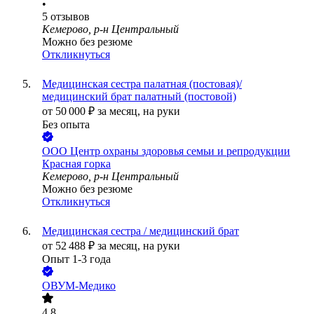
•
5
отзывов
Кемерово, р-н Центральный
Можно без резюме
Откликнуться
Медицинская сестра палатная (постовая)/
медицинский брат палатный (постовой)
от
50 000
₽
за месяц,
на руки
Без опыта
ООО
Центр охраны здоровья семьи и репродукции
Красная горка
Кемерово, р-н Центральный
Можно без резюме
Откликнуться
Медицинская сестра / медицинский брат
от
52 488
₽
за месяц,
на руки
Опыт 1-3 года
ОВУМ-Медико
4.8