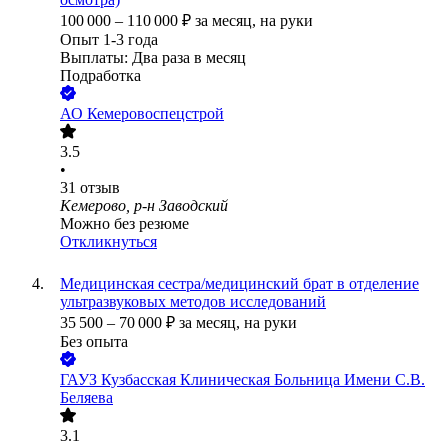
100 000
–
110 000
₽
за месяц,
на руки
Опыт 1-3 года
Выплаты: Два раза в месяц
Подработка
АО
Кемеровоспецстрой
3.5
•
31
отзыв
Кемерово, р-н Заводский
Можно без резюме
Откликнуться
Медицинская сестра/медицинский брат в отделение
ультразвуковых методов исследований
35 500
–
70 000
₽
за месяц,
на руки
Без опыта
ГАУЗ Кузбасская Клиническая Больница Имени С.В.
Беляева
3.1