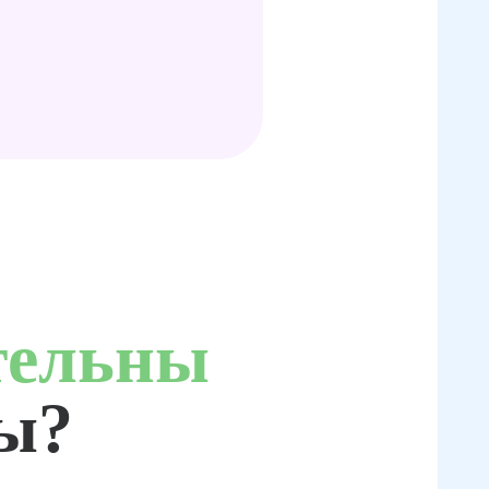
тельны
ты?