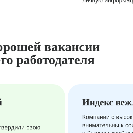
личную информац
орошей вакансии
го работодателя
й
Индекс веж
Компании с высок
внимательны к с
твердили свою