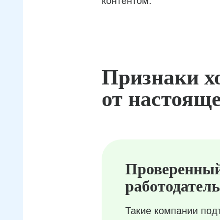
контентом.
Признаки х
от настояще
Проверенны
работодатель
Такие компании под