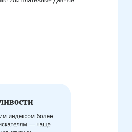
ию или платёжные данные.
ливости
им индексом более
оискателям — чаще