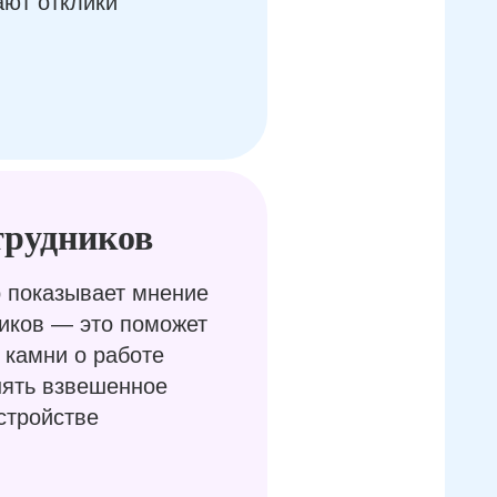
ают отклики
трудников
 показывает мнение
иков — это поможет
 камни о работе
нять взвешенное
стройстве