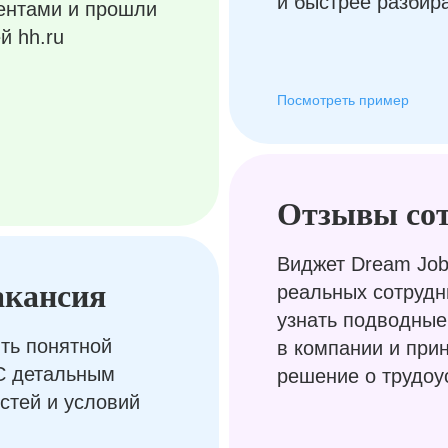
и быстрее разбир
ентами и прошли
й hh.ru
Посмотреть пример
Отзывы со
Виджет Dream Job
акансия
реальных сотрудн
узнать подводные
ть понятной
в компании и при
С детальным
решение о трудоу
стей и условий