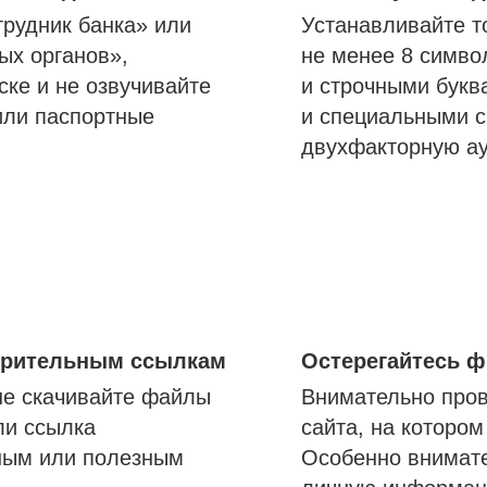
трудник банка» или
Устанавливайте т
ых органов»,
не менее 8 симво
ске и не озвучивайте
и строчными букв
или паспортные
и специальными с
двухфакторную а
озрительным ссылкам
Остерегайтесь 
не скачивайте файлы
Внимательно пров
ли ссылка
сайта, на которо
ным или полезным
Особенно внимате