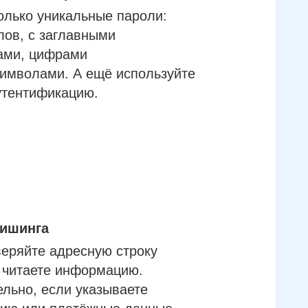
олько уникальные пароли:
лов, с заглавными
ами, цифрами
имволами. А ещё используйте
утентификацию.
фишинга
еряйте адресную строку
м читаете информацию.
льно, если указываете