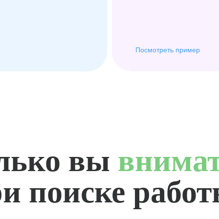
Посмотреть пример
лько вы
внима
и поиске рабо