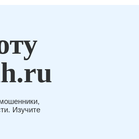
оту
h.ru
-мошенники,
ти. Изучите