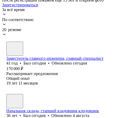
После регистрации покажем ещё 15 961 и откроем фото
Зарегистрироваться
За всё время
По соответствию
20 резюме
Заместитель главного инженера, главный специалист
41
год
•
Был
сегодня
•
Обновлено
сегодня
170 000
₽
Рассматривает предложения
Общий опыт
19
лет
11
месяцев
Начальник склада, старший кладовщик,клпдовщик
36
лет
•
Был
сегодня
•
Обновлено
4 августа