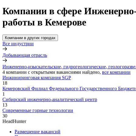
Компании в сфере Инженерно-
работы в Кемерове
Компании в других городах
Все индустрии
Добывающая отрасль
Инженерно-изыскательские, гидрогеологические, геологоразв
4
компании с открытыми вакансиями
найдено,
все компании
Инжиниринговая компания SGP
18
Кемеровский Филиал Федерального Государственного Бюджет
1
Сибирский инженерно-аналитический центр
13
Современные горные технологии
30
HeadHunter
Размещение вакансий