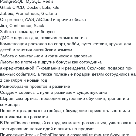
PostgreSQL, MySQL, Redis
Gitlab CI/CD, Docker, Loki, k8s
Zabbix, Prometheus, Grafana
On-premise, AWS, AliCloud и прочие облака
Jira, Confluence, Slack
Забота о команде и бонусы
ДМС с первого дня, включая стоматологию
Компенсация расходов на спорт, хобби, путешествия, кружки для
детей и занятия английским языком
Забота о ментальном и физическом здоровье
Льготы по ипотеке и другие бонусы как сотрудника
аккредитованной IT-компании и резидента Сколково, подарки при
важных событиях, а также полезные подарки детям сотрудников на
1 сентября и новый год
Разнообразие проектов и развитие
Создаём сервисы с нуля и развиваем существующие
Шэринг экспертизы: проводим внутренние обучения, тренинги и
семинары
Пересмотр зарплаты и грейда, обсуждение горизонтального или
вертикального развития
В RoboFinance каждый сотрудник может развиваться, участвовать в
тестировании новых идей и влиять на продукт
Присоединяйтесь к RoboFinance и создавайте финтех будущего