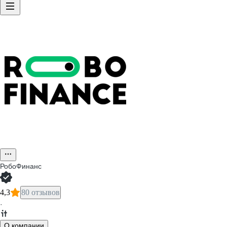
РобоФинанс
4,3
80 отзывов
·
О компании