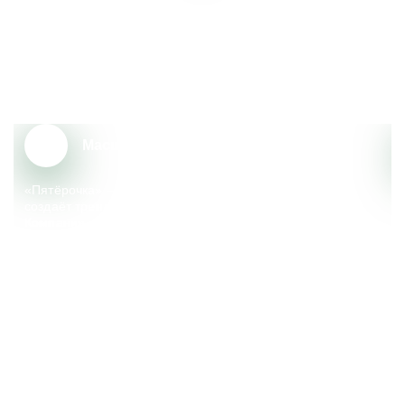
Почему сотрудники выбирают
«Пятёрочку»?
Масштаб и надёжность
«Пятёрочка» – крупный федеральный ритейлер, который
создаёт тренды, меняющие сферу розничной торговли.
Компания реализует множество социальных
и экологических инициатив, поддерживает местные
сообщества.