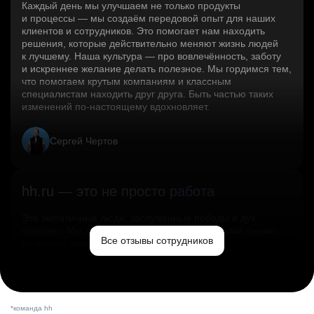
Каждый день мы улучшаем не только продукты
и процессы — мы создаём передовой опыт для наших
клиентов и сотрудников. Это помогает нам находить
решения, которые действительно меняют жизнь людей
к лучшему. Наша культура — про вовлечённость, заботу
и искреннее желание делать полезное. Мы гордимся тем,
что помогаем крутым компаниям и классным
специалистам находить друг друга. Быть частью таких
изменений по‑настоящему вдохновляет.
Сергей Чертов
hh.ru — это не просто работа
Это эмпатичные люди, заслуженные победы и дух
свободы. Мы помогаем миру и создаём лучший сервис
Все отзывы сотрудников
по поиску работы в стране.
Ольга Емельянова
*команда hh