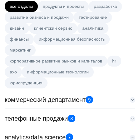
все отделы
продукты и проекты
разработка
развитие бизнеса и продажи
тестирование
дизайн
клиентский сервис
аналитика
финансы
информационная безопасность
маркетинг
корпоративное развитие рынков и капиталов
hr
axo
информационные технологии
юриспруденция
коммерческий департамент
9
Тренер по развитию компетенций продаж
телефонные продажи
8
HeadHunter::Коммерческий департамент
20 июл. 2026
Менеджер по продажам B2B (сегмент SMB)
analytics/data science
з/п не указана
7