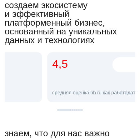
создаем экосистему
и эффективный
платформенный бизнес,
основанный на уникальных
данных и технологиях
4,5
20
сотруд
средняя оценка hh.ru как работодателя **
в hh.ru
знаем, что для нас важно