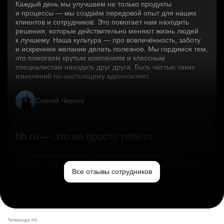
Каждый день мы улучшаем не только продукты
и процессы — мы создаём передовой опыт для наших
клиентов и сотрудников. Это помогает нам находить
решения, которые действительно меняют жизнь людей
к лучшему. Наша культура — про вовлечённость, заботу
и искреннее желание делать полезное. Мы гордимся тем,
что помогаем крутым компаниям и классным
специалистам находить друг друга. Быть частью таких
изменений по‑настоящему вдохновляет.
Сергей Чертов
hh.ru — это не просто работа
Это эмпатичные люди, заслуженные победы и дух
свободы. Мы помогаем миру и создаём лучший сервис
Все отзывы сотрудников
по поиску работы в стране.
Ольга Емельянова
*команда hh