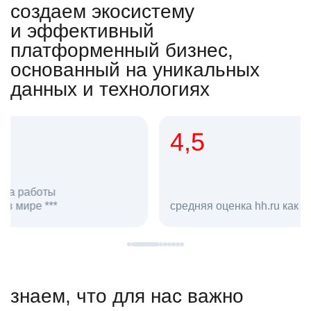
создаем экосистему
и эффективный
платформенный бизнес,
основанный на уникальных
данных и технологиях
4,5
20
сотруд
средняя оценка hh.ru как работодателя **
в hh.ru
знаем, что для нас важно