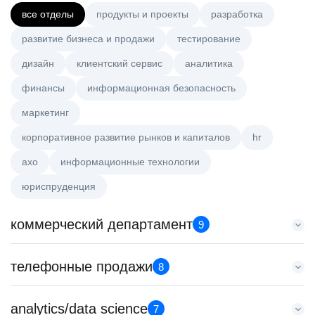
все отделы
продукты и проекты
разработка
развитие бизнеса и продажи
тестирование
дизайн
клиентский сервис
аналитика
финансы
информационная безопасность
маркетинг
корпоративное развитие рынков и капиталов
hr
axo
информационные технологии
юриспруденция
коммерческий департамент
9
Тренер по развитию компетенций продаж
телефонные продажи
8
HeadHunter::Коммерческий департамент
20 июл. 2026
Старший специалист телемаркетинга
analytics/data science
з/п не указана
7