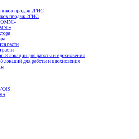
ников продаж 2ГИС
OMNI»
ора
 расти
-8 локаций для работы и вдохновения
OIS