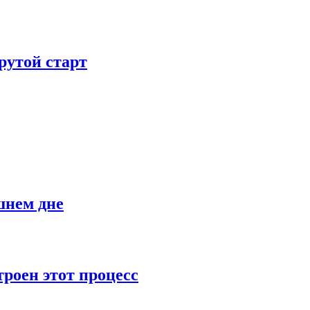
рутой старт
шнем дне
роен этот процесс