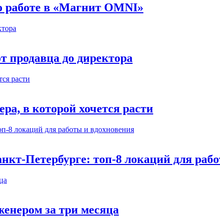
 о работе в «Магнит OMNI»
т продавца до директора
а, в которой хочется расти
нкт-Петербурге: топ-8 локаций для раб
енером за три месяца