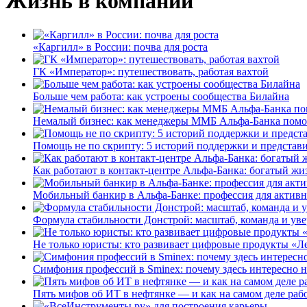
Жизнь в компании
«Каргилл» в России: почва для роста
ГК «Император»: путешествовать, работая вахтой
Больше чем работа: как устроены сообщества Билайна
Немалый бизнес: как менеджеры ММБ Альфа-Банка помо
Помощь не по скрипту: 5 историй поддержки и представ
Как работают в контакт-центре Альфа-Банка: богатый жи
Мобильный банкир в Альфа-Банке: профессия для актив
Формула стабильности Донстрой: масштаб, команда и уве
Не только юристы: кто развивает цифровые продукты «Ле
Симфония профессий в Sminex: почему здесь интересно н
Пять мифов об ИТ в нефтянке — и как на самом деле работ