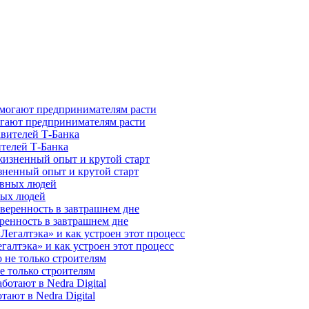
гают предпринимателям расти
ителей Т-Банка
зненный опыт и крутой старт
ных людей
ренность в завтрашнем дне
галтэка» и как устроен этот процесс
е только строителям
ают в Nedra Digital