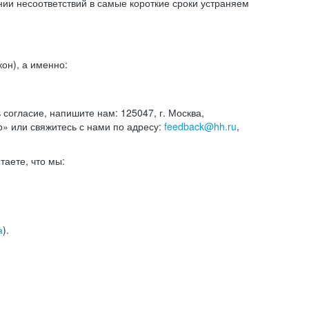
и несоответствий в самые короткие сроки устраняем
он), а именно:
ь согласие, напишите нам: 125047, г. Москва,
р» или свяжитесь с нами по адресу:
feedback@hh.ru
,
итаете, что мы:
а
).