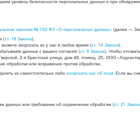
аем уровень безопасности персональных данных и при обнаружени
альным законом №
152-ФЗ
«О персональных данных»
(далее — Зак
м (
ст. 18 Закона
),
можете запросить их у нас в любое время (
ст. 14 Закона
),
абатываем данные с вашего согласия (
ст. 9 Закона
). Чтобы отозват
верской, 2-я Брестская улица, дом 48, помещ. 25, ООО «Хэдханте
ние обработки или возражение против обработки.
далить их самостоятельно либо
попросить нас об этом
. Если вы сч
ки данных или требование об ограничении обработки (
ст. 21 Закон