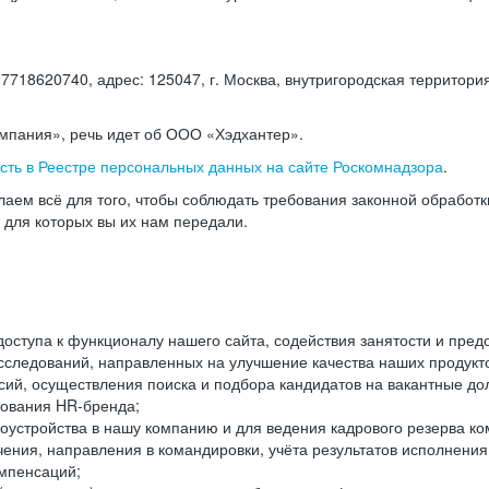
18620740, адрес: 125047, г. Москва, внутригородская территория
омпания», речь идет об ООО «Хэдхантер».
есть в Реестре персональных данных на сайте Роскомнадзора
.
аем всё для того, чтобы соблюдать требования законной обработ
, для которых вы их нам передали.
ступа к функционалу нашего сайта, содействия занятости и пред
следований, направленных на улучшение качества наших продуктов
ий, осуществления поиска и подбора кандидатов на вакантные дол
ования HR-бренда;
оустройства в нашу компанию и для ведения кадрового резерва ко
чения, направления в командировки, учёта результатов исполнени
омпенсаций;