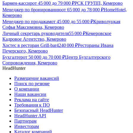
Бармен-кассир
от
45 000
до
79 000
₽
РСК ГРУПП, Кемерово
Менеджер по бронированию
от
65 000
до
78 000
₽
HomeHotel,
Кемерово
Менеджер по продажам
от
45 000
до
55 000
₽
Криволуцкая
Софья Максимовна, Кемерово
Личный секретарь руководителя
55 000
₽
Кемеровское
Кадровое Агентство, Кемерово
Хостес в ресторан Grill-bar42
40 000
₽
Рестораны Ивана
Печерского, Кемерово
Бухгалтер
от
50 000
до
70 000
₽
Центр Бухгалтерского
Сопровождения, Кемерово
HeadHunter
Размещение вакансий
Поиск по резюме
О компании
Наши вакансии
Реклама на сайте
Требования к ПО
Безопасный HeadHunter
HeadHunter API
Партнерам
Инвесторам
Каталог компаний