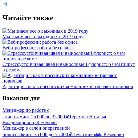
Читайте также
Мы знаем все о выходных в 2019 году
Веб-профессии: работа без офиса
Стрессоустойчивая швея и выносливый флорист: о чем пишут
в резюме
Адаптация: как в российских компаниях встречают новичков
Вакансии дня
Менеджер по работе с
клиентами
от
25 000
до
35 000
₽
Терехова Наталья
Владимировна, Кемерово
Менеджер в салон оперативной
полиграфии
от
35 000
до
55 000
₽
Печатникофф, Кемерово