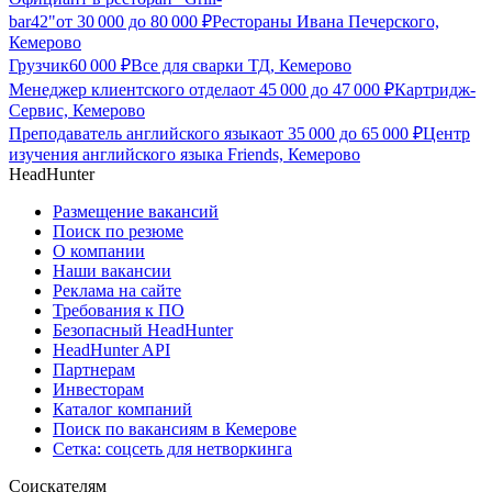
bar42"
от
30 000
до
80 000
₽
Рестораны Ивана Печерского,
Кемерово
Грузчик
60 000
₽
Все для сварки ТД, Кемерово
Менеджер клиентского отдела
от
45 000
до
47 000
₽
Картридж-
Сервис, Кемерово
Преподаватель английского языка
от
35 000
до
65 000
₽
Центр
изучения английского языка Friends, Кемерово
HeadHunter
Размещение вакансий
Поиск по резюме
О компании
Наши вакансии
Реклама на сайте
Требования к ПО
Безопасный HeadHunter
HeadHunter API
Партнерам
Инвесторам
Каталог компаний
Поиск по вакансиям в Кемерове
Сетка: соцсеть для нетворкинга
Соискателям