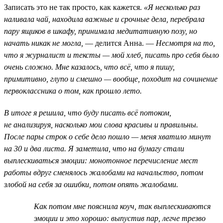
Записать это не так просто, как кажется.
«Я несколько раз
наливала чай, находила важные и срочные дела, перебрала
пару ящиков в шкафу, принимала медитативную позу, но
начать никак не могла,
— делится Анна. —
Несмотря на то,
что я журналист и тексты — мой хлеб, писать про себя было
очень сложно. Мне казалось, что всё, что я пишу,
примитивно, глупо и смешно — вообще, походит на сочинение
первоклассника о том, как прошло лето.
В итоге я решила, что буду писать всё потоком,
не анализируя, насколько мои слова красивы и правильны.
После пары строк о себе дело пошло — меня хватило минут
на 30 и два листа. Я заметила, что на бумагу стали
выплескиваться эмоции: монотонное перечисление мест
работы вдруг сменялось жалобами на начальство, потом
злобой на себя за ошибки, потом опять жалобами.
Как потом мне пояснила коуч, так выплескиваются
эмоции и это хорошо: выпустив пар, легче трезво