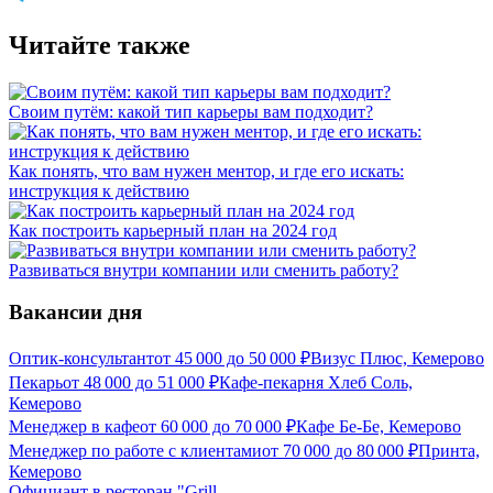
Читайте также
Своим путём: какой тип карьеры вам подходит?
Как понять, что вам нужен ментор, и где его искать:
инструкция к действию
Как построить карьерный план на 2024 год
Развиваться внутри компании или сменить работу?
Вакансии дня
Оптик-консультант
от
45 000
до
50 000
₽
Визус Плюс, Кемерово
Пекарь
от
48 000
до
51 000
₽
Кафе-пекарня Хлеб Соль,
Кемерово
Менеджер в кафе
от
60 000
до
70 000
₽
Кафе Бе-Бе, Кемерово
Менеджер по работе с клиентами
от
70 000
до
80 000
₽
Принта,
Кемерово
Официант в ресторан "Grill-