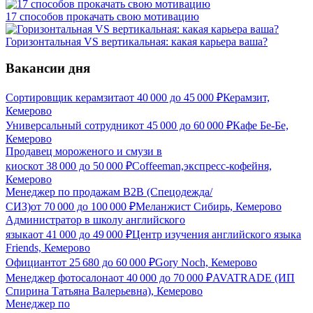
17 способов прокачать свою мотивацию
Горизонтальная VS вертикальная: какая карьера ваша?
Вакансии дня
Сортировщик керамзита
от
40 000
до
45 000
₽
Керамзит,
Кемерово
Универсальный сотрудник
от
45 000
до
60 000
₽
Кафе Бе-Бе,
Кемерово
Продавец мороженого и смузи в
киоск
от
38 000
до
50 000
₽
Coffeeman,экспресс-кофейня,
Кемерово
Менеджер по продажам B2B (Спецодежда/
СИЗ)
от
70 000
до
100 000
₽
Меланжист Сибирь, Кемерово
Администратор в школу английского
языка
от
41 000
до
49 000
₽
Центр изучения английского языка
Friends, Кемерово
Официант
от
25 680
до
60 000
₽
Gory Noch, Кемерово
Менеджер фотосалона
от
40 000
до
70 000
₽
AVATRADE (ИП
Спирина Татьяна Валерьевна), Кемерово
Менеджер по