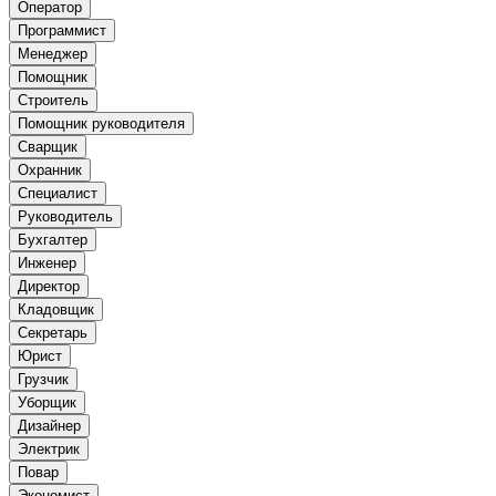
Оператор
Программист
Менеджер
Помощник
Строитель
Помощник руководителя
Сварщик
Охранник
Специалист
Руководитель
Бухгалтер
Инженер
Директор
Кладовщик
Секретарь
Юрист
Грузчик
Уборщик
Дизайнер
Электрик
Повар
Экономист